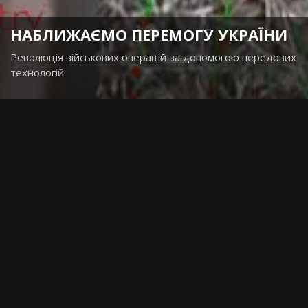
НАБЛИЖАЄМО ПЕРЕМОГУ УКРАЇНИ
Революція військових операцій за допомогою передових
технологій
CAPTURING NATURE
S
t
u
n
n
i
n
АВТОНОМНА АТАКА ДРОНІВ
g
MAFKA є революційною системою, яка забезпечує
точність, швидкість та ефективність у веденні бойових
дій. Завдяки інноваційним алгоритмам штучного
m
o
u
n
t
a
i
інтелекту наші дрони можуть самостійно ідентифікувати
цілі, координувати атаки та адаптуватися до змінних
умов поля бою без безпосереднього людського